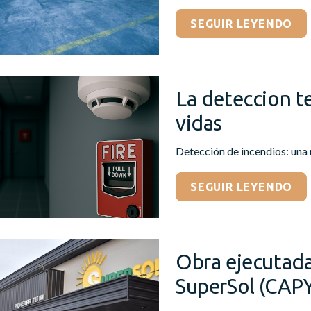
SEGUIR LEYENDO
La deteccion t
vidas
Detección de incendios: una 
SEGUIR LEYENDO
Obra ejecutad
SuperSol (CAP